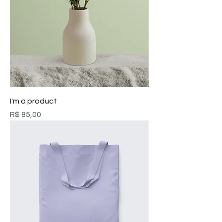
I'm a product
Preço
R$ 85,00