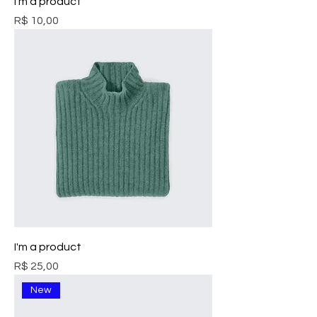
I'm a product
Preço
R$ 10,00
I'm a product
Preço
R$ 25,00
New