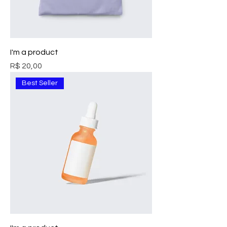
I'm a product
Preço
R$ 20,00
Best Seller